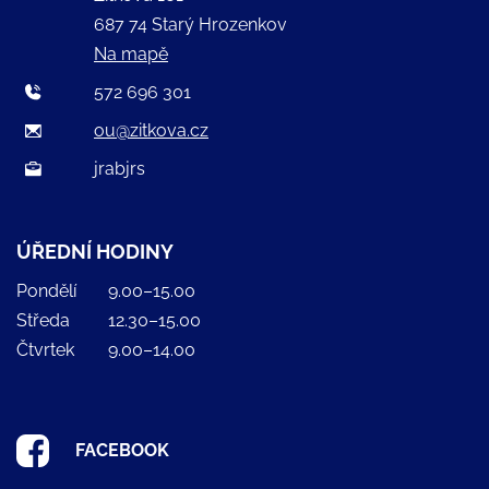
687 74 Starý Hrozenkov
Na mapě
572 696 301
ou@zitkova.cz
jrabjrs
ÚŘEDNÍ HODINY
Pondělí
9.00–15.00
Středa
12.30–15.00
Čtvrtek
9.00–14.00
FACEBOOK