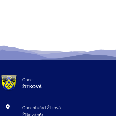
Obec
ŽÍTKOVÁ
Obecní úřad Žítková
Žítková 161