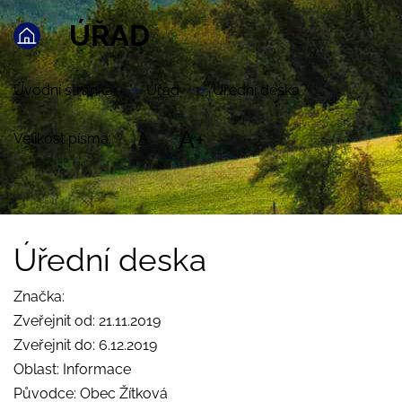
ÚŘAD
Úvodní stránka
Úřad
Úřední deska
A+
Velikost písma:
A
Úřední deska
Značka:
Zveřejnit od: 21.11.2019
Zveřejnit do: 6.12.2019
Oblast: Informace
Původce: Obec Žítková