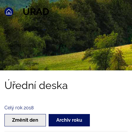
ÚŘAD
Úvodní stránka
Úřad
Úřední deska
A+
Velikost písma:
A
Úřední deska
Celý rok 2018
Změnit den
Archiv roku