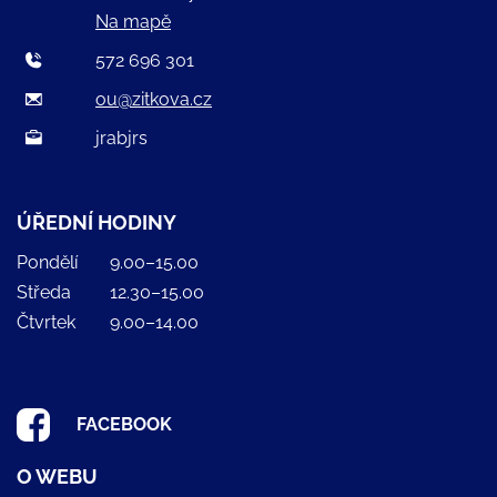
Na mapě
572 696 301
ou@zitkova.cz
jrabjrs
ÚŘEDNÍ HODINY
Pondělí
9.00–15.00
Středa
12.30–15.00
Čtvrtek
9.00–14.00
FACEBOOK
O WEBU