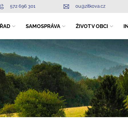
572 696 301
ou@zitkova.cz
ŘAD
SAMOSPRÁVA
ŽIVOT V OBCI
I