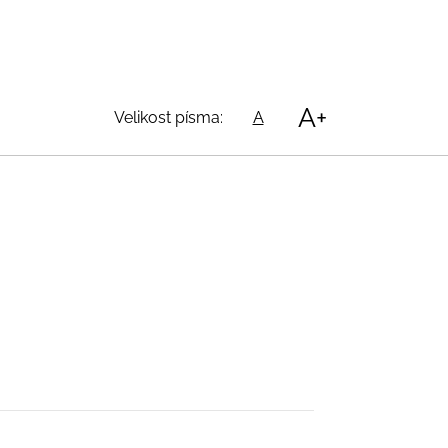
A+
Velikost písma:
A