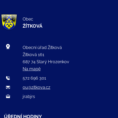
Obec
ŽÍTKOVÁ
Obecní úřad Žítková
Žítková 161
687 74 Starý Hrozenkov
Na mapě
572 696 301
ou@zitkova.cz
jrabjrs
ÚŘEDNÍ HODINY