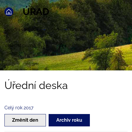
ÚŘAD
Úvodní stránka
Úřad
Úřední deska
A+
Velikost písma:
A
Úřední deska
Celý rok 2017
Změnit den
Archiv roku