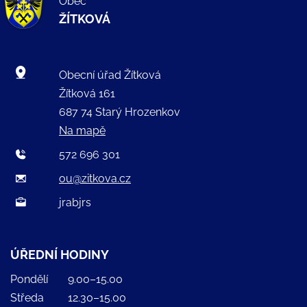
Obec
ŽÍTKOVÁ
Obecní úřad Žítková
Žítková 161
687 74 Starý Hrozenkov
Na mapě
572 696 301
ou@zitkova.cz
jrabjrs
ÚŘEDNÍ HODINY
Pondělí
9.00–15.00
Středa
12.30–15.00