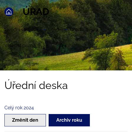
ÚŘAD
Úvodní stránka
Úřad
Úřední deska
A+
Velikost písma:
A
Úřední deska
Celý rok 2024
Změnit den
Archiv roku