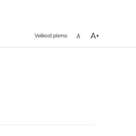
A+
Velikost písma:
A