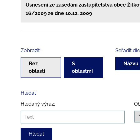
Usnesení ze zasedání zastupitelstva obce Žítko
16/2009 ze dne 10.12. 2009
Zobrazit:
Seřadit dle
Bez
S
Názvu
oblastí
oblastmi
Hledat
Hledaný výraz:
Ob