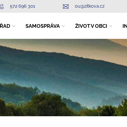
572 696 301
ou@zitkova.cz
ŘAD
SAMOSPRÁVA
ŽIVOT V OBCI
I