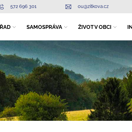
572 696 301
ou@zitkova.cz
ŘAD
SAMOSPRÁVA
ŽIVOT V OBCI
I