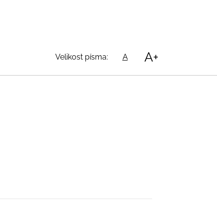
A+
Velikost písma:
A