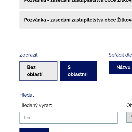
Pozvánka - zasedání zastupitelstva obce Žítko
Pozvánka - zasedání zastupitelstva obce Žítko
Zobrazit:
Seřadit dle
Bez
S
Názvu
oblastí
oblastmi
Hledat
Hledaný výraz:
Ob