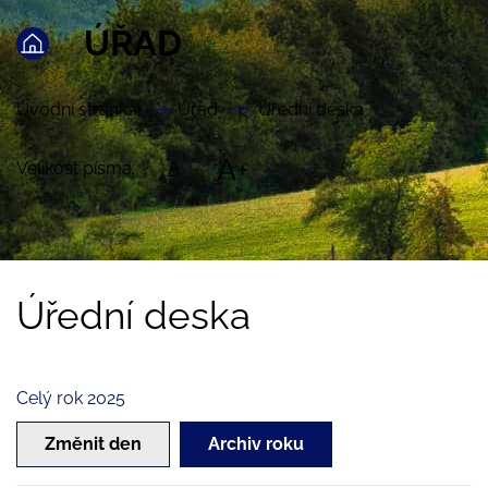
ÚŘAD
Úvodní stránka
Úřad
Úřední deska
A+
Velikost písma:
A
Úřední deska
Celý rok 2025
Změnit den
Archiv roku