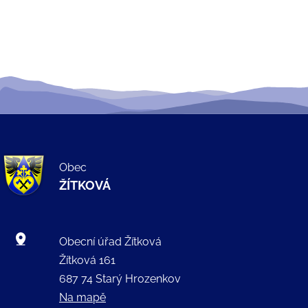
Obec
ŽÍTKOVÁ
Obecní úřad Žítková
Žítková 161
687 74 Starý Hrozenkov
Na mapě