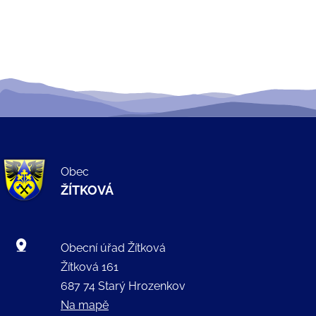
Obec
ŽÍTKOVÁ
Obecní úřad Žítková
Žítková 161
687 74 Starý Hrozenkov
Na mapě