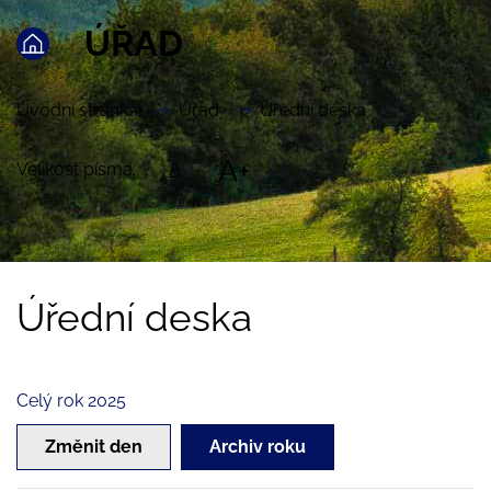
ÚŘAD
Úvodní stránka
Úřad
Úřední deska
A+
Velikost písma:
A
Úřední deska
Celý rok 2025
Změnit den
Archiv roku