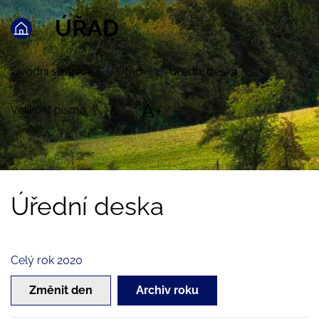
ÚŘAD
Úvodní stránka
Úřad
Úřední deska
A+
Velikost písma:
A
Úřední deska
Celý rok 2020
Změnit den
Archiv roku