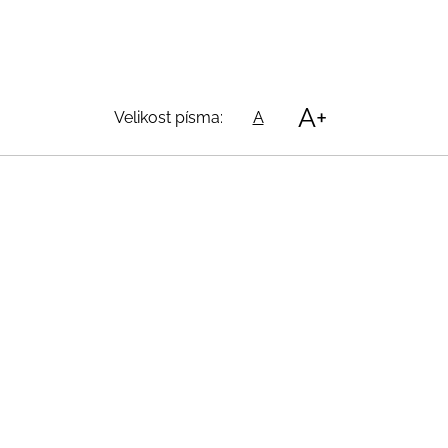
A+
Velikost písma:
A