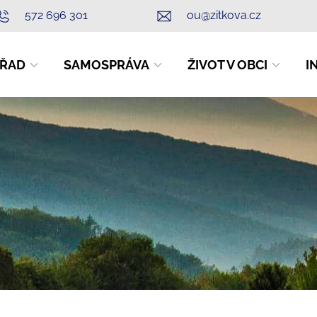
572 696 301
ou@zitkova.cz
ŘAD
SAMOSPRÁVA
ŽIVOT V OBCI
I