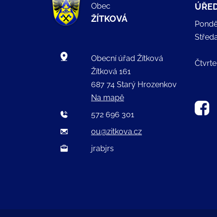
Obec
ÚŘED
ŽÍTKOVÁ
Pondě
Střed
Obecní úřad Žítková
Čtvrte
Žítková 161
687 74 Starý Hrozenkov
Na mapě
572 696 301
ou@zitkova.cz
jrabjrs