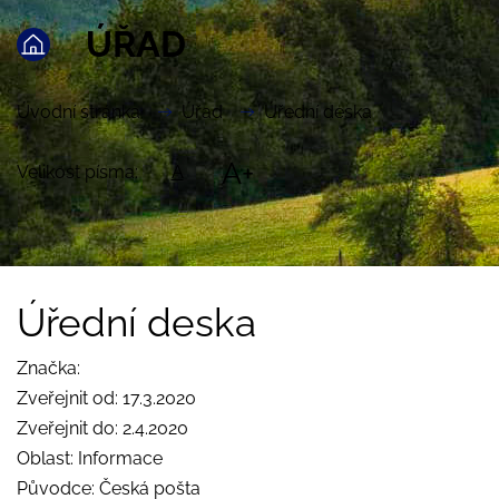
ÚŘAD
Úvodní stránka
Úřad
Úřední deska
A+
Velikost písma:
A
Úřední deska
Značka:
Zveřejnit od: 17.3.2020
Zveřejnit do: 2.4.2020
Oblast: Informace
Původce: Česká pošta