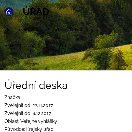
ÚŘAD
Úvodní stránka
Úřad
Úřední deska
A+
Velikost písma:
A
Úřední deska
Značka:
Zveřejnit od: 22.11.2017
Zveřejnit do: 8.12.2017
Oblast: Veřejné vyhlášky
Původce: Krajský úřad