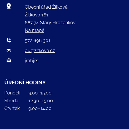
Obecní úřad Žítková
Žítková 161
687 74 Starý Hrozenkov
Na mapě
572 696 301
ou@zitkova.cz
jrabjrs
ÚŘEDNÍ HODINY
Pondělí
9.00–15.00
Středa
12.30–15.00
Čtvrtek
9.00–14.00