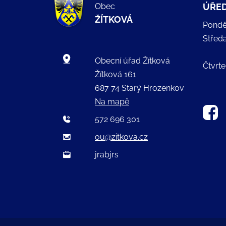
Obec
ÚŘED
ŽÍTKOVÁ
Pondě
Střed
Obecní úřad Žítková
Čtvrte
Žítková 161
687 74 Starý Hrozenkov
Na mapě
572 696 301
ou@zitkova.cz
jrabjrs