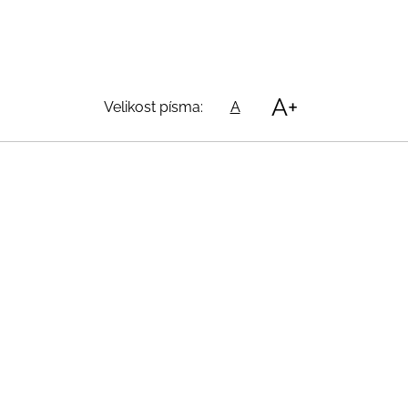
A+
Velikost písma:
A