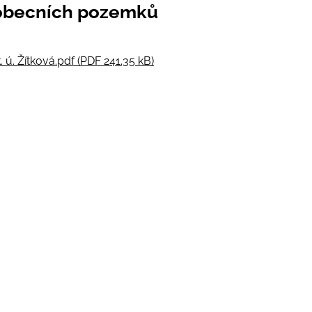
 obecních pozemků
ú. Žítková.pdf (PDF 241.35 kB)