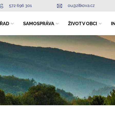
572 696 301
ou@zitkova.cz
ŘAD
SAMOSPRÁVA
ŽIVOT V OBCI
I