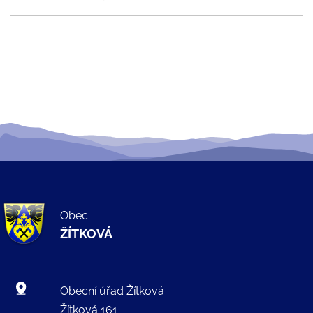
Obec
ŽÍTKOVÁ
Obecní úřad Žítková
Žítková 161