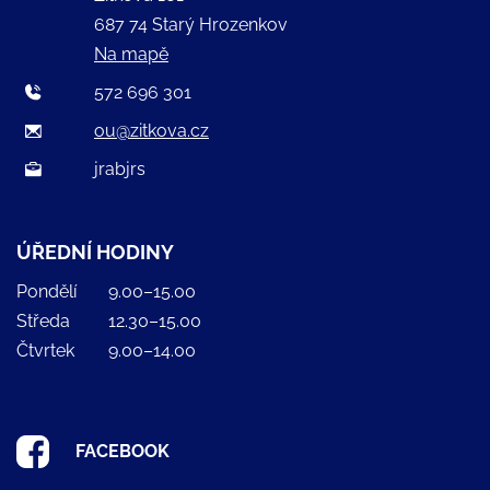
687 74 Starý Hrozenkov
Na mapě
572 696 301
ou@zitkova.cz
jrabjrs
ÚŘEDNÍ HODINY
Pondělí
9.00–15.00
Středa
12.30–15.00
Čtvrtek
9.00–14.00
FACEBOOK