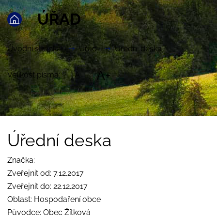
ÚŘAD
Úvodní stránka
Úřad
Úřední deska
A+
Velikost písma:
A
Úřední deska
Značka:
Zveřejnit od: 7.12.2017
Zveřejnit do: 22.12.2017
Oblast: Hospodaření obce
Původce: Obec Žítková