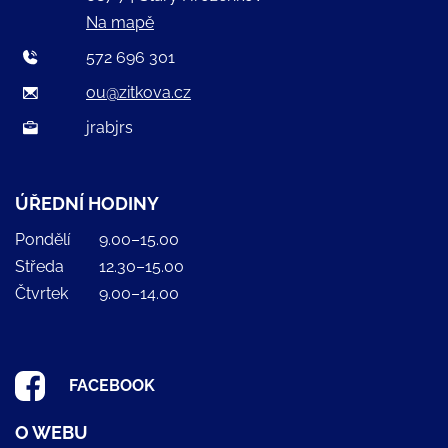
Na mapě
572 696 301
ou@zitkova.cz
jrabjrs
ÚŘEDNÍ HODINY
Pondělí
9.00–15.00
Středa
12.30–15.00
Čtvrtek
9.00–14.00
FACEBOOK
O WEBU