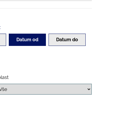
:
Datum od
Datum do
last