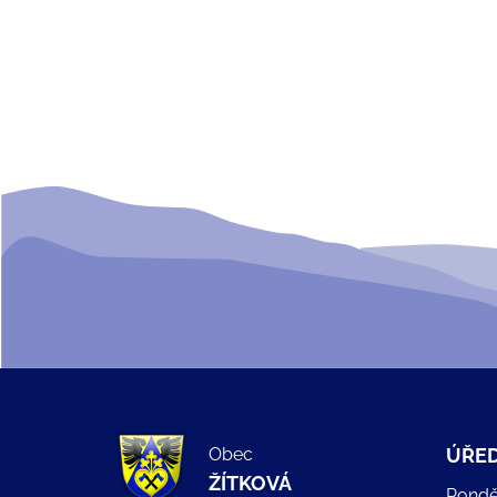
Obec
ÚŘED
ŽÍTKOVÁ
Pondě