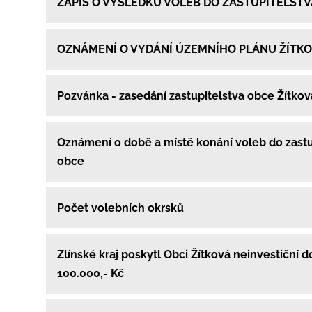
ZÁPIS O VÝSLEDKU VOLEB DO ZASTUPITELST
OZNÁMENÍ O VYDÁNÍ ÚZEMNÍHO PLÁNU ŽÍTK
Pozvánka - zasedání zastupitelstva obce Žítko
Oznámení o době a místě konání voleb do zastu
obce
Počet volebních okrsků
Zlínské kraj poskytl Obci Žítková neinvestiční d
100.000,- Kč