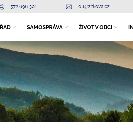
572 696 301
ou@zitkova.cz
ŘAD
SAMOSPRÁVA
ŽIVOT V OBCI
I