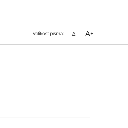
A+
Velikost písma:
A