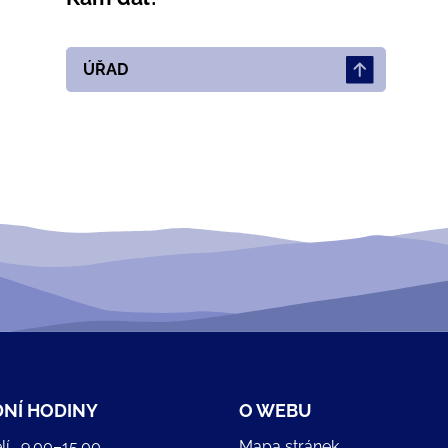
ÚŘAD
NÍ HODINY
O WEBU
lí
9.00–15.00
Mapa stránek