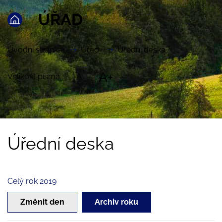
ÚŘAD
Úvodní stránka
Úřad
Úřední deska
A+
Velikost písma:
A
Úřední deska
Celý rok 2019
Změnit den
Archiv roku