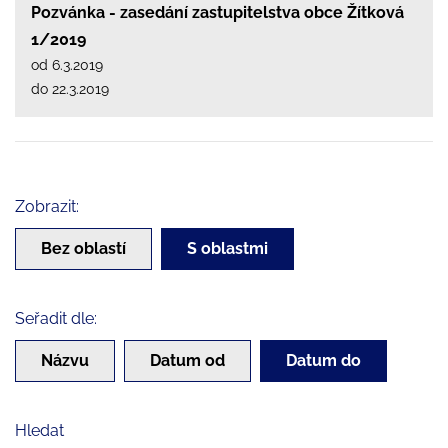
Pozvánka - zasedání zastupitelstva obce Žítková
1/2019
od 6.3.2019
do 22.3.2019
Zobrazit:
Bez oblastí
S oblastmi
Seřadit dle:
Názvu
Datum od
Datum do
Hledat