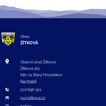
Obec
ŽÍTKOVÁ
Obecní úřad Žítková
Žítková 161
687 74 Starý Hrozenkov
Na mapě
572 696 301
ou@zitkova.cz