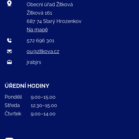
Obecní úřad Žítková
Žítková 161
687 74 Starý Hrozenkov
Na mapě
572 696 301
ou@zitkova.cz
jrabjrs
ÚŘEDNÍ HODINY
Pondělí
9.00–15.00
Středa
12.30–15.00
Čtvrtek
9.00–14.00