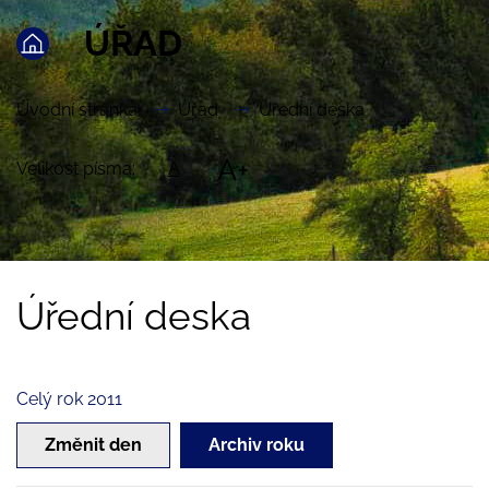
ÚŘAD
Úvodní stránka
Úřad
Úřední deska
A+
Velikost písma:
A
Úřední deska
Celý rok 2011
Změnit den
Archiv roku