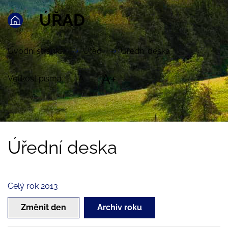
ÚŘAD
Úvodní stránka
Úřad
Úřední deska
A+
Velikost písma:
A
Úřední deska
Celý rok 2013
Změnit den
Archiv roku