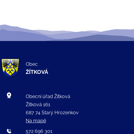
Obec
ŽÍTKOVÁ
Obecní úřad Žítková
Žítková 161
687 74 Starý Hrozenkov
Na mapě
572 696 301