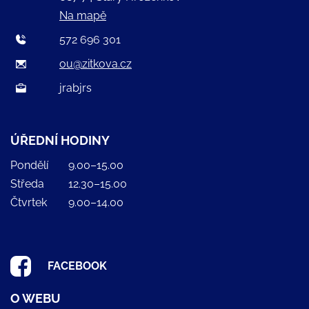
Na mapě
572 696 301
ou@zitkova.cz
jrabjrs
ÚŘEDNÍ HODINY
Pondělí
9.00–15.00
Středa
12.30–15.00
Čtvrtek
9.00–14.00
FACEBOOK
O WEBU