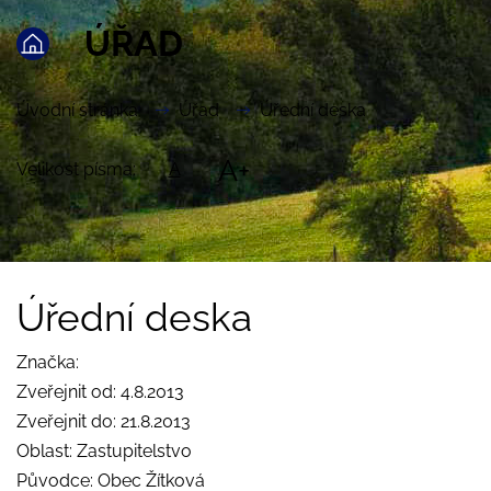
ÚŘAD
Úvodní stránka
Úřad
Úřední deska
A+
Velikost písma:
A
Úřední deska
Značka:
Zveřejnit od: 4.8.2013
Zveřejnit do: 21.8.2013
Oblast: Zastupitelstvo
Původce: Obec Žítková