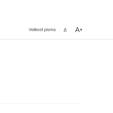
A+
Velikost písma:
A