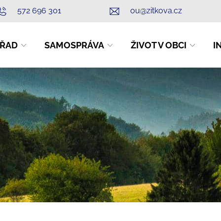
572 696 301
ou@zitkova.cz
ŘAD
SAMOSPRÁVA
ŽIVOT V OBCI
I