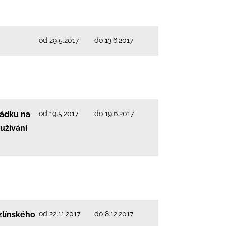
od 29.5.2017
do 13.6.2017
od 19.5.2017
do 19.6.2017
řádku na
užívání
od 22.11.2017
do 8.12.2017
zlínského