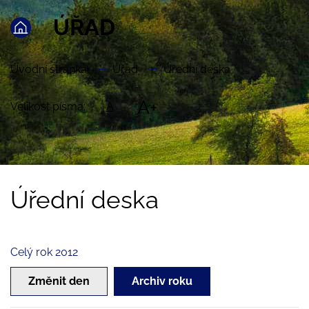
ÚŘAD
Úvodní stránka
Úřad
Úřední deska
A+
Velikost písma:
A
Úřední deska
Celý rok 2012
Změnit den
Archiv roku