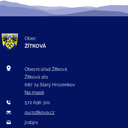
Obec
ŽÍTKOVÁ
Obecní úřad Žítková
Žítková 161
687 74 Starý Hrozenkov
Na mapě
572 696 301
ou@zitkova.cz
jrabjrs