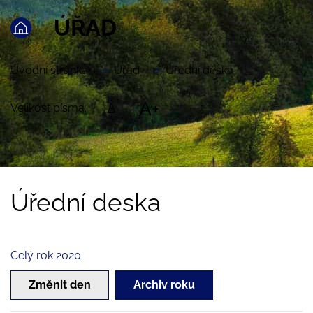
ÚŘAD
Úvodní stránka
Úřad
Úřední deska
A+
Velikost písma:
A
Úřední deska
Celý rok 2020
Změnit den
Archiv roku