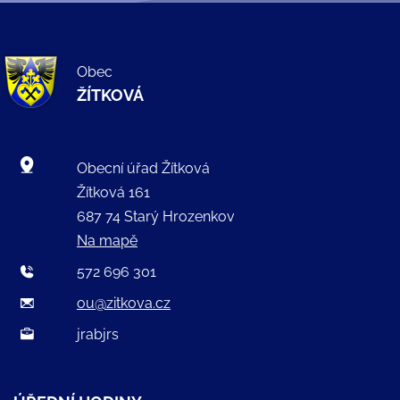
Obec
ŽÍTKOVÁ
Obecní úřad Žítková
Žítková 161
687 74 Starý Hrozenkov
Na mapě
572 696 301
ou@zitkova.cz
jrabjrs