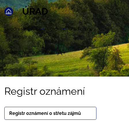
ÚŘAD
Úvodní stránka
Úřad
Úřad online
Registr oznámení
A+
Velikost písma:
A
Registr oznámení
Registr oznámení o střetu zájmů