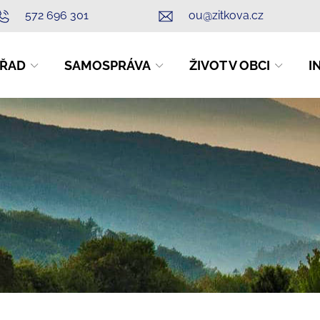
572 696 301
ou@zitkova.cz
ŘAD
SAMOSPRÁVA
ŽIVOT V OBCI
I