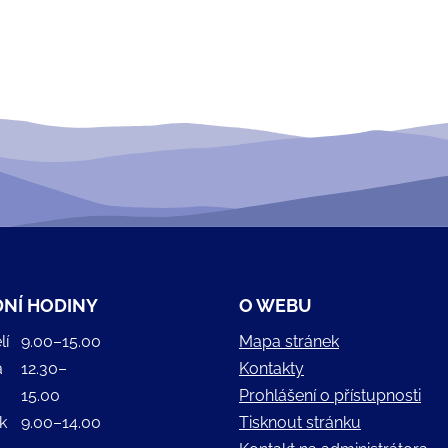
NÍ HODINY
O WEBU
lí
9.00–15.00
Mapa stránek
a
12.30–
Kontakty
15.00
Prohlášení o přístupnosti
k
9.00–14.00
Tisknout stránku