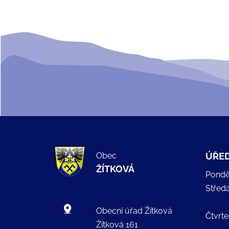
Obec
ÚŘED
ŽÍTKOVÁ
Pondě
Střed
Obecní úřad Žítková
Čtvrte
Žítková 161