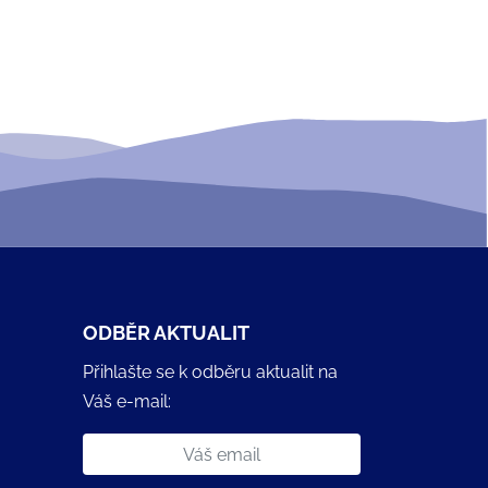
ODBĚR AKTUALIT
Přihlašte se k odběru aktualit na
Váš e-mail: