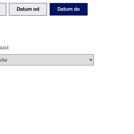
Datum od
Datum do
last