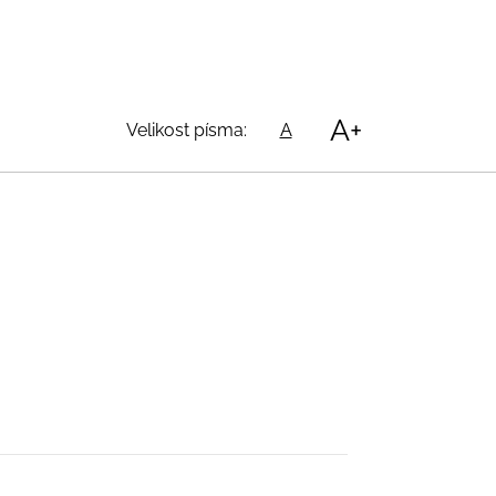
A+
Velikost písma:
A