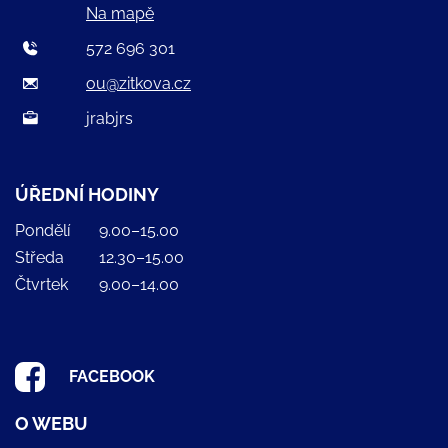
Na mapě
572 696 301
ou@zitkova.cz
jrabjrs
ÚŘEDNÍ HODINY
Pondělí
9.00–15.00
Středa
12.30–15.00
Čtvrtek
9.00–14.00
FACEBOOK
O WEBU