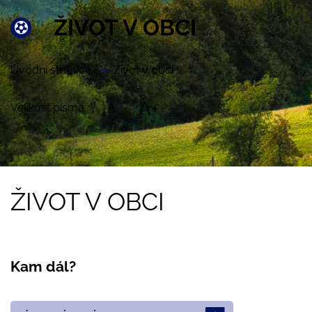
ŽIVOT V OBCI
Úvodní stránka
Život v obci
A+
Velikost písma:
A
ŽIVOT V OBCI
Kam dál?