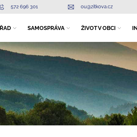
572 696 301
ou@zitkova.cz
ŘAD
SAMOSPRÁVA
ŽIVOT V OBCI
I