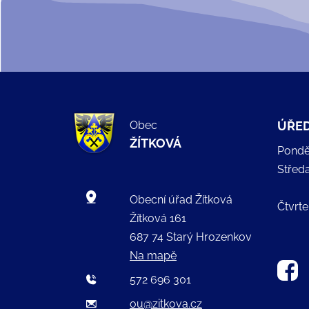
Obec
ÚŘED
ŽÍTKOVÁ
Pondě
Střed
Obecní úřad Žítková
Čtvrte
Žítková 161
687 74 Starý Hrozenkov
Na mapě
572 696 301
ou@zitkova.cz