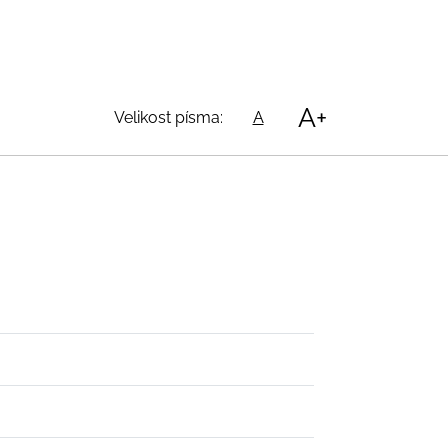
A+
Velikost písma:
A