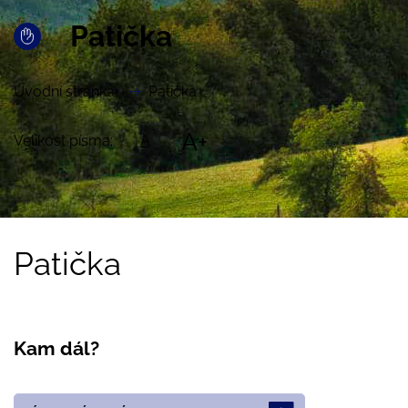
Patička
Úvodní stránka
Patička
A+
Velikost písma:
A
Patička
Kam dál?