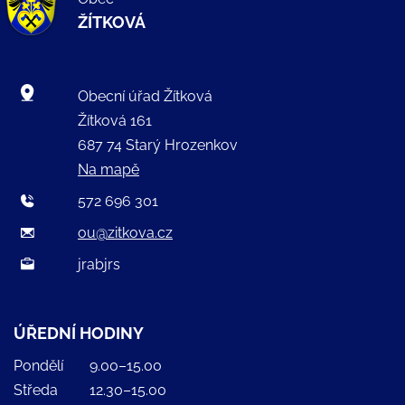
ŽÍTKOVÁ
Obecní úřad Žítková
Žítková 161
687 74 Starý Hrozenkov
Na mapě
572 696 301
ou@zitkova.cz
jrabjrs
ÚŘEDNÍ HODINY
Pondělí
9.00–15.00
Středa
12.30–15.00