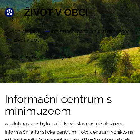
ŽIVOT V OBCI
Úvodní stránka
Informační centrum s minimuzeem
Život v obci
A+
Velikost písma:
A
Informační centrum s
minimuzeem
22. dubna 2017 bylo na Žítkové slavnostně otevřeno
Informační a turistické centrum. Toto centrum vzniklo na