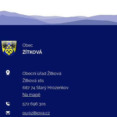
Obec
ŽÍTKOVÁ
Obecní úřad Žítková
Žítková 161
687 74 Starý Hrozenkov
Na mapě
572 696 301
ou@zitkova.cz