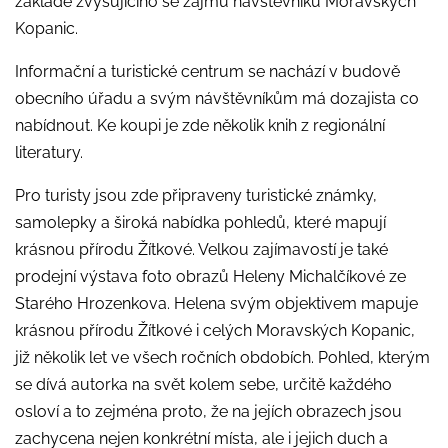
základě zvyšujícího se zájmu návštěvníků Moravských
Kopanic.
Informační a turistické centrum se nachází v budově
obecního úřadu a svým návštěvníkům má dozajista co
nabídnout. Ke koupi je zde několik knih z regionální
literatury.
Pro turisty jsou zde připraveny turistické známky,
samolepky a široká nabídka pohledů, které mapují
krásnou přírodu Žítkové. Velkou zajímavostí je také
prodejní výstava foto obrazů Heleny Michalčíkové ze
Starého Hrozenkova. Helena svým objektivem mapuje
krásnou přírodu Žítkové i celých Moravských Kopanic,
již několik let ve všech ročních obdobích. Pohled, kterým
se dívá autorka na svět kolem sebe, určitě každého
osloví a to zejména proto, že na jejích obrazech jsou
zachycena nejen konkrétní místa, ale i jejich duch a