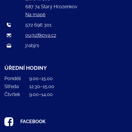
687 74 Starý Hrozenkov
Na mapě
572 696 301
ou@zitkova.cz
jrabjrs
ÚŘEDNÍ HODINY
Pondělí
9.00–15.00
Středa
12.30–15.00
Čtvrtek
9.00–14.00
FACEBOOK