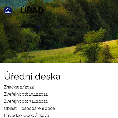
ÚŘAD
Úvodní stránka
Úřad
Úřední deska
A+
Velikost písma:
A
Úřední deska
Značka: 2/2022
Zveřejnit od: 19.12.2022
Zveřejnit do: 31.12.2022
Oblast: Hospodaření obce
Původce: Obec Žítková