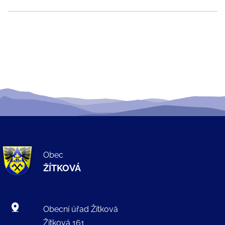
Obec
ŽÍTKOVÁ
Obecní úřad Žítková
Žítková 161