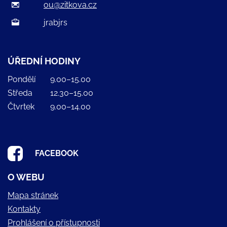
ou@zitkova.cz
jrabjrs
ÚŘEDNÍ HODINY
Pondělí
9.00–15.00
Středa
12.30–15.00
Čtvrtek
9.00–14.00
FACEBOOK
O WEBU
Mapa stránek
Kontakty
Prohlášení o přístupnosti