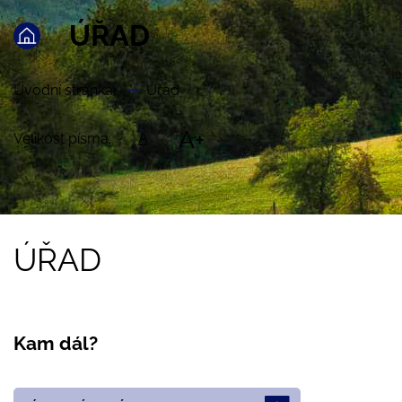
ÚŘAD
Úvodní stránka
Úřad
A+
Velikost písma:
A
ÚŘAD
Kam dál?