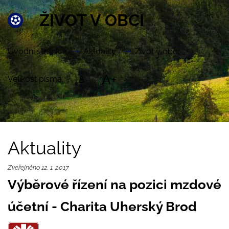
ŽIVOT V OBCI
Úvodní stránka
Aktuality
Život v obci
A+
Velikost písma:
A
Aktuality
Zveřejněno 12. 1. 2017
Výběrové řízení na pozici mzdové
účetní - Charita Uherský Brod