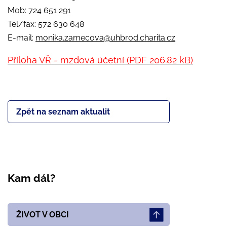
Mob: 724 651 291
Tel/fax: 572 630 648
E-mail:
monika.zamecova@uhbrod.charita.cz
Příloha VŘ - mzdová účetní (PDF 206.82 kB)
Zpět na seznam aktualit
Kam dál?
ŽIVOT V OBCI