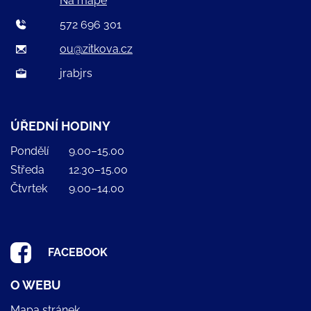
Na mapě
572 696 301
ou@zitkova.cz
jrabjrs
ÚŘEDNÍ HODINY
Pondělí
9.00–15.00
Středa
12.30–15.00
Čtvrtek
9.00–14.00
FACEBOOK
O WEBU
Mapa stránek