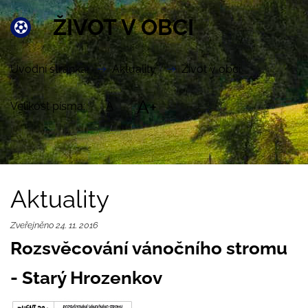
ŽIVOT V OBCI
Úvodní stránka
Aktuality
Život v obci
A+
Velikost písma:
A
Aktuality
Zveřejněno 24. 11. 2016
Rozsvěcování vánočního stromu
- Starý Hrozenkov