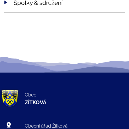
Spolky & sdružení
Obec
ŽÍTKOVÁ
Obecní úřad Žítková