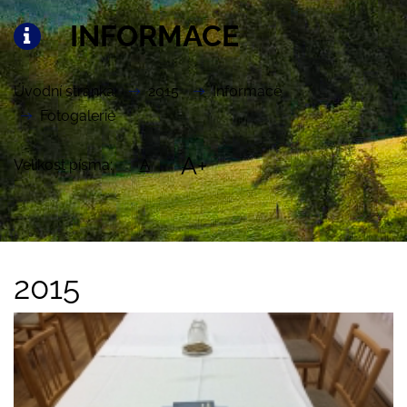
INFORMACE
Úvodní stránka
2015
Informace
Fotogalerie
A+
Velikost písma:
A
2015