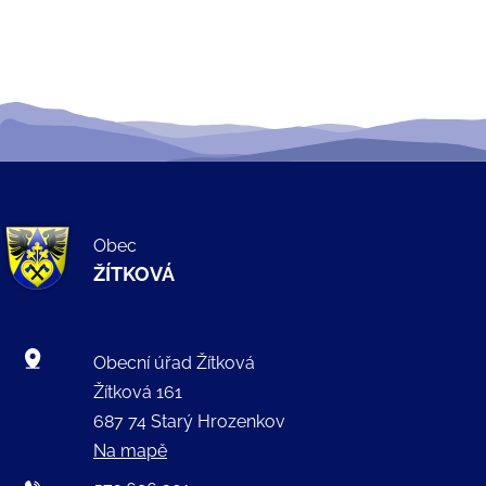
Obec
ŽÍTKOVÁ
Obecní úřad Žítková
Žítková 161
687 74 Starý Hrozenkov
Na mapě