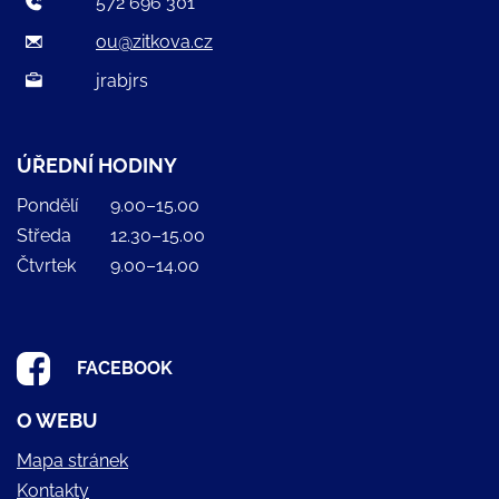
572 696 301
ou@zitkova.cz
jrabjrs
ÚŘEDNÍ HODINY
Pondělí
9.00–15.00
Středa
12.30–15.00
Čtvrtek
9.00–14.00
FACEBOOK
O WEBU
Mapa stránek
Kontakty