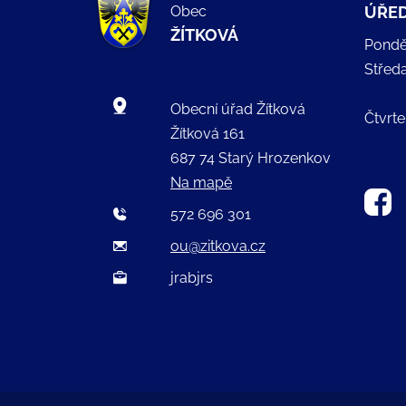
Obec
ÚŘED
ŽÍTKOVÁ
Pondě
Střed
Obecní úřad Žítková
Čtvrte
Žítková 161
687 74 Starý Hrozenkov
Na mapě
572 696 301
ou@zitkova.cz
jrabjrs