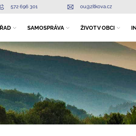
572 696 301
ou@zitkova.cz
ŘAD
SAMOSPRÁVA
ŽIVOT V OBCI
I