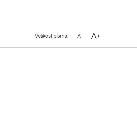
A+
Velikost písma:
A