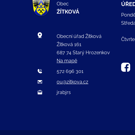
Obec
ÚŘED
ŽÍTKOVÁ
Pondě
Střed
Obecní úřad Žítková
Čtvrte
Žítková 161
687 74 Starý Hrozenkov
Na mapě
572 696 301
ou@zitkova.cz
jrabjrs