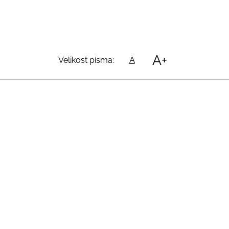
A+
Velikost písma:
A