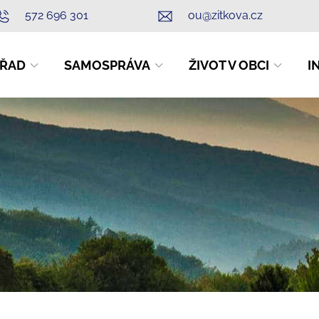
572 696 301
ou@zitkova.cz
ŘAD
SAMOSPRÁVA
ŽIVOT V OBCI
I