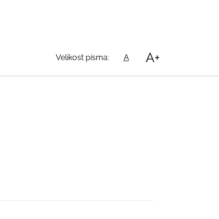
A+
Velikost písma:
A