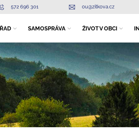
572 696 301
ou@zitkova.cz
ŘAD
SAMOSPRÁVA
ŽIVOT V OBCI
I