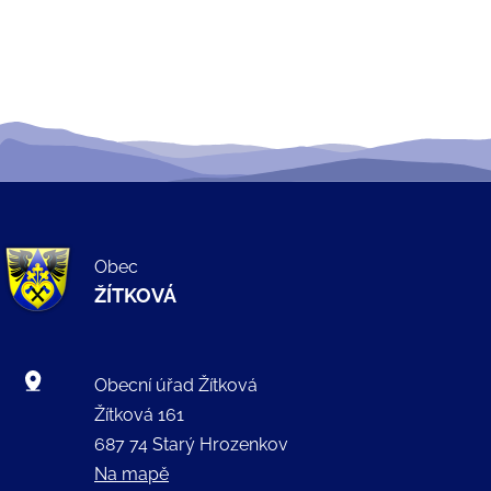
Obec
ŽÍTKOVÁ
Obecní úřad Žítková
Žítková 161
687 74 Starý Hrozenkov
Na mapě