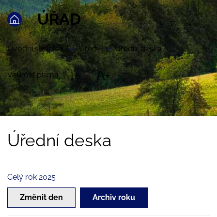
ÚŘAD
Úvodní stránka
Úřad
Úřední deska
A+
Velikost písma:
A
Úřední deska
Celý rok 2025
Změnit den
Archiv roku