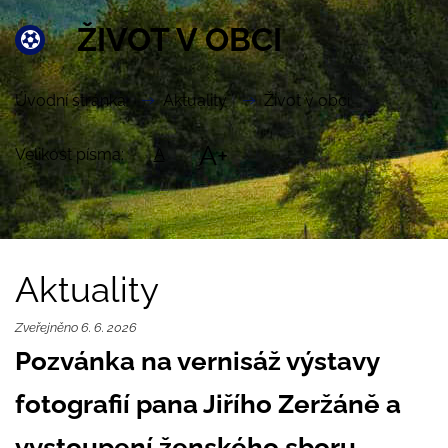
ŽIVOT V OBCI
Úvodní stránka
Aktuality
Život v obci
A+
Velikost písma:
A
Aktuality
Zveřejněno 6. 6. 2026
Pozvánka na vernisáž výstavy
fotografií pana Jiřího Zeržáně a
vystoupení ženského sboru