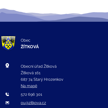
Obec
ŽÍTKOVÁ
Obecní úřad Žítková
Žítková 161
687 74 Starý Hrozenkov
Na mapě
572 696 301
ou@zitkova.cz