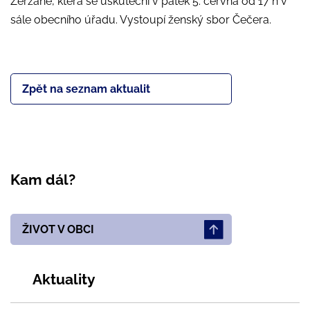
Zeržáně, která se uskuteční v pátek 5. června od 17 h v
sále obecního úřadu. Vystoupí ženský sbor Čečera.
Zpět na seznam aktualit
Kam dál?
ŽIVOT V OBCI
Aktuality