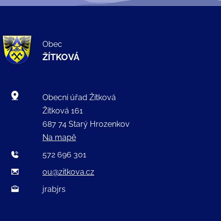
Obec
ŽÍTKOVÁ
Obecní úřad Žítková
Žítková 161
687 74 Starý Hrozenkov
Na mapě
572 696 301
ou@zitkova.cz
jrabjrs