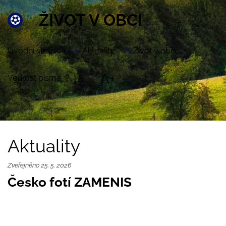
ŽIVOT V OBCI
Úvodní stránka
Aktuality
Život v obci
A+
Velikost písma:
A
Aktuality
Zveřejněno 25. 5. 2026
Česko fotí ZAMENIS