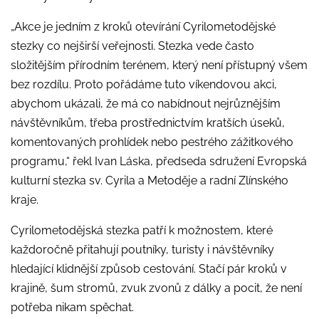
„Akce je jedním z kroků otevírání Cyrilometodějské
stezky co nejširší veřejnosti. Stezka vede často
složitějším přírodním terénem, který není přístupný všem
bez rozdílu. Proto pořádáme tuto víkendovou akci,
abychom ukázali, že má co nabídnout nejrůznějším
návštěvníkům, třeba prostřednictvím kratších úseků,
komentovaných prohlídek nebo pestrého zážitkového
programu,“ řekl Ivan Láska, předseda sdružení Evropská
kulturní stezka sv. Cyrila a Metoděje a radní Zlínského
kraje.
Cyrilometodějská stezka patří k možnostem, které
každoročně přitahují poutníky, turisty i návštěvníky
hledající klidnější způsob cestování. Stačí pár kroků v
krajině, šum stromů, zvuk zvonů z dálky a pocit, že není
potřeba nikam spěchat.