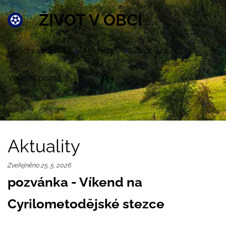
ŽIVOT V OBCI
Úvodní stránka
Aktuality
Život v obci
A+
Velikost písma:
A
Aktuality
Zveřejněno 25. 5. 2026
pozvánka - Víkend na
Cyrilometodějské stezce