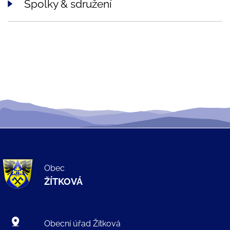
Spolky & sdružení
Obec
ŽÍTKOVÁ
Obecní úřad Žítková