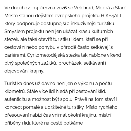
Ve dnech 12.–14. června 2026 se Velehrad, Modrá a Staré
Město stanou dějištěm evropského projektu HIKE4ALL,
který podporuje dostupnější a inkluzivnější turistiku.
Smyslem projektu není jen ukázat krásu kulturních
stezek, ale také otevřít turistiku lidem, kteří se při
cestování nebo pohybu v přírodě často setkávají s
bariérami. Cyrilometodějská stezka tak nabídne víkend
plný společných zážitků, procházek, setkávání i
objevování krajiny.
Turistika dnes už dávno není jen o výkonu a počtu
kilometrů. Stále více lidí hledá při cestování klid,
autenticitu a možnost být spolu. Právě na tom staví i
koncept pomalé a udržitelné turistiky. Místo rychlého
přesouvání nabízí čas vnímat okolní krajinu, místní
příběhy i lidi, které na cestě potkáme.