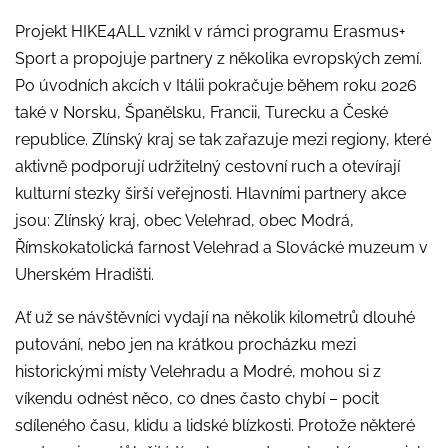
Projekt HIKE4ALL vznikl v rámci programu Erasmus+
Sport a propojuje partnery z několika evropských zemí.
Po úvodních akcích v Itálii pokračuje během roku 2026
také v Norsku, Španělsku, Francii, Turecku a České
republice. Zlínský kraj se tak zařazuje mezi regiony, které
aktivně podporují udržitelný cestovní ruch a otevírají
kulturní stezky širší veřejnosti. Hlavními partnery akce
jsou: Zlínský kraj, obec Velehrad, obec Modrá,
Římskokatolická farnost Velehrad a Slovácké muzeum v
Uherském Hradišti.
Ať už se návštěvníci vydají na několik kilometrů dlouhé
putování, nebo jen na krátkou procházku mezi
historickými místy Velehradu a Modré, mohou si z
víkendu odnést něco, co dnes často chybí – pocit
sdíleného času, klidu a lidské blízkosti. Protože některé