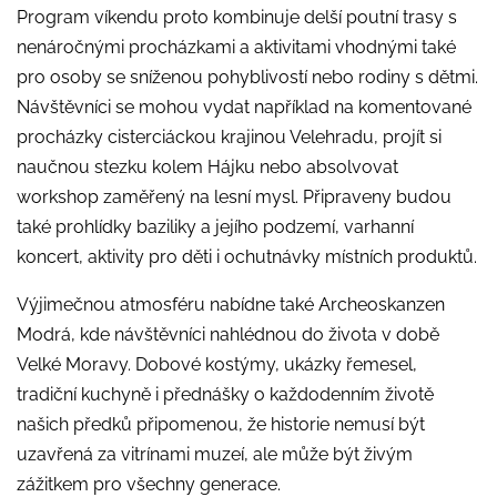
Program víkendu proto kombinuje delší poutní trasy s
nenáročnými procházkami a aktivitami vhodnými také
pro osoby se sníženou pohyblivostí nebo rodiny s dětmi.
Návštěvníci se mohou vydat například na komentované
procházky cisterciáckou krajinou Velehradu, projít si
naučnou stezku kolem Hájku nebo absolvovat
workshop zaměřený na lesní mysl. Připraveny budou
také prohlídky baziliky a jejího podzemí, varhanní
koncert, aktivity pro děti i ochutnávky místních produktů.
Výjimečnou atmosféru nabídne také Archeoskanzen
Modrá, kde návštěvníci nahlédnou do života v době
Velké Moravy. Dobové kostýmy, ukázky řemesel,
tradiční kuchyně i přednášky o každodenním životě
našich předků připomenou, že historie nemusí být
uzavřená za vitrínami muzeí, ale může být živým
zážitkem pro všechny generace.