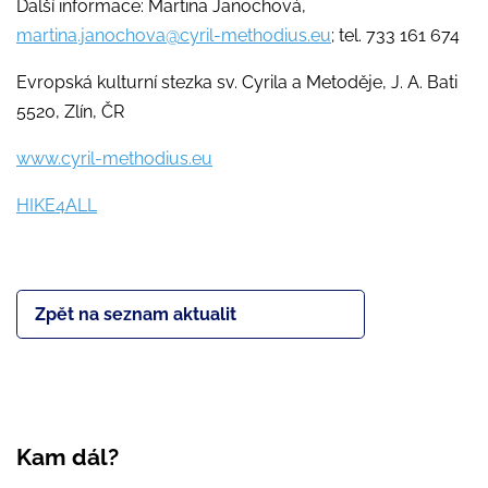
Další informace: Martina Janochová,
martina.janochova@cyril-methodius.eu
; tel. 733 161 674
Evropská kulturní stezka sv. Cyrila a Metoděje, J. A. Bati
5520, Zlín, ČR
www.cyril-methodius.eu
HIKE4ALL
Zpět na seznam aktualit
Kam dál?