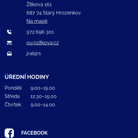
Žítková 161
687 74 Starý Hrozenkov
Na mapě
572 696 301
ou@zitkova.cz
jrabjrs
ÚŘEDNÍ HODINY
Pondělí
9.00–15.00
Středa
12.30–15.00
Čtvrtek
9.00–14.00
FACEBOOK