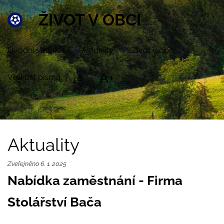
ŽIVOT V OBCI
Úvodní stránka
Aktuality
Život v obci
A+
Velikost písma:
A
Aktuality
Zveřejněno 6. 1. 2025
Nabídka zaměstnání - Firma
Stolářství Bača