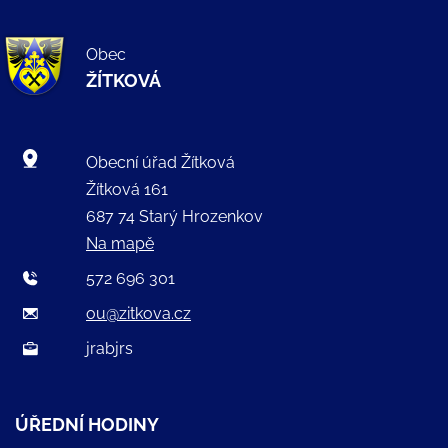
Obec
ŽÍTKOVÁ
Obecní úřad Žítková
Žítková 161
687 74 Starý Hrozenkov
Na mapě
572 696 301
ou@zitkova.cz
jrabjrs
ÚŘEDNÍ HODINY